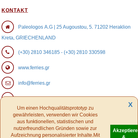
KONTAKT
Paleologos Α.G | 25 Augoustou, 5. 71202 Ηeraklion
Kreta, GRIECHENLAND
(+30) 2810 346185
-
(+30) 2810 330598
www.ferries.gr
info@ferries.gr
Ferry Affiliate Program
X
Um einen Hochqualitätsprototyp zu
gewährleisten, verwenden wir Cookies
aus funktionellen, statistischen und
nutzerfreundlichen Gründen sowie zur
Akzeptier
Aufzeichnung personalisierter Inhalte.Mit
&