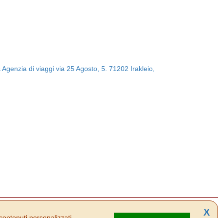
enzia di viaggi via 25 Agosto, 5. 71202 Irakleio,
X
 contenuti personalizzati.