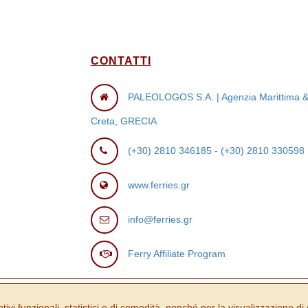
CONTATTI
PALEOLOGOS S.A. | Agenzia Marittima & Ag
Creta, GRECIA
(+30) 2810 346185
-
(+30) 2810 330598
www.ferries.gr
info@ferries.gr
Ferry Affiliate Program
tivi funzionali, statistici e di comodità, nonché per la visualizzazione di